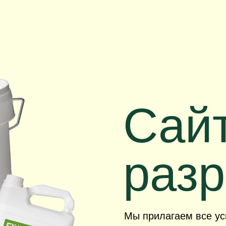
Сайт
разр
Мы прилагаем все уси