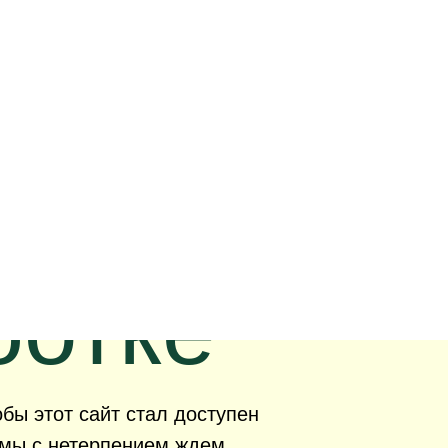
в
ботке
бы этот сайт стал доступен
р мы с нетерпением ждем