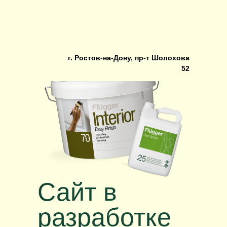
г. Ростов-на-Дону, пр-т Шолохова
г. Ростов-на-Дону, пр-т Шолохова
52
52
Сайт в
разработке