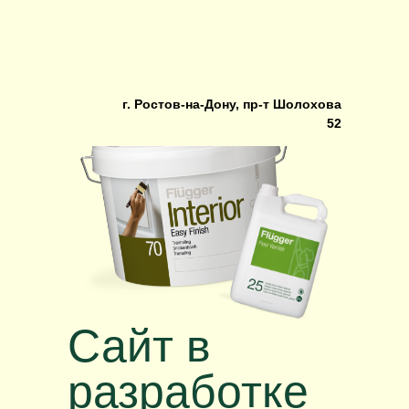
г. Ростов-на-Дону, пр-т Шолохова
г. Ростов-на-Дону, пр-т Шолохова
52
52
Сайт в
разработке